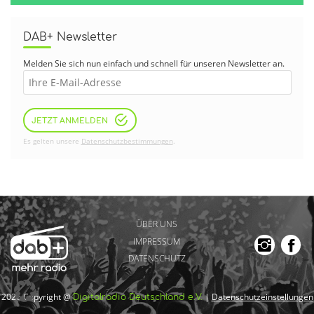
DAB+ Newsletter
Melden Sie sich nun einfach und schnell für unseren Newsletter an.
JETZT ANMELDEN
Es gelten unsere
Datenschutzbestimmungen
.
ÜBER UNS
IMPRESSUM
DATENSCHUTZ
2026 Copyright @
|
Datenschutzeinstellungen
Digitalradio Deutschland e.V.