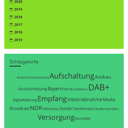
2020
2019
2018
2017
2016
2015
Schlagworte
Aufschaltung
Ausbau
Antenne Deutschland
DAB+
Bayern
Ausschreibung
blm
Bundesmux
Empfang
Inbetriebnahme
Media
Digitalisierung
NDR
Broadcast
Sender
Sendernetz
Senderstandort
NRW
Radio
Versorgung
WorldDAB