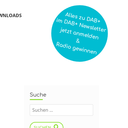
Alles zu DAB+
WNLOADS
im DAB+ Newsletter
jetzt anmelden
&
Radio gewinnen
Suche
SUCHEN