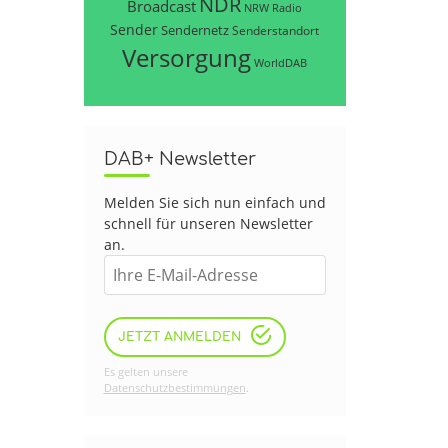
NDR
Broadcast
NRW
Radio
Sender
Sendernetz
Senderstandort
Versorgung
WorldDAB
DAB+ Newsletter
Melden Sie sich nun einfach und
schnell für unseren Newsletter
an.
JETZT ANMELDEN
Es gelten unsere
Datenschutzbestimmungen
.