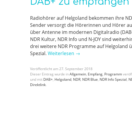
DAB+ zu empfangen
Radiohörer auf Helgoland bekommen ihre NDR
Sender versorgt die Hörerinnen und Hörer a
über Antenne im modernen Digitalradio (DA
NDR Kultur, NDR Info und N-JOY sind weiterhi
drei weitere NDR Programme auf Helgoland ü
Spezial.
Weiterlesen
→
Veröffentlicht am
27
.
September
2018
Dieser Eintrag wurde in
Allgemein
,
Empfang
,
Programm
veröff
und mit
DAB+
,
Helgoland
,
NDR
,
NDR Blue
,
NDR Info Spezial
,
N
Direktlink
.