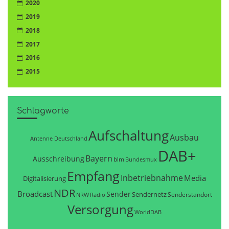
2020
2019
2018
2017
2016
2015
Schlagworte
Aufschaltung
Ausbau
Antenne Deutschland
DAB+
Bayern
Ausschreibung
blm
Bundesmux
Empfang
Inbetriebnahme
Media
Digitalisierung
NDR
Broadcast
Sender
Sendernetz
Senderstandort
NRW
Radio
Versorgung
WorldDAB