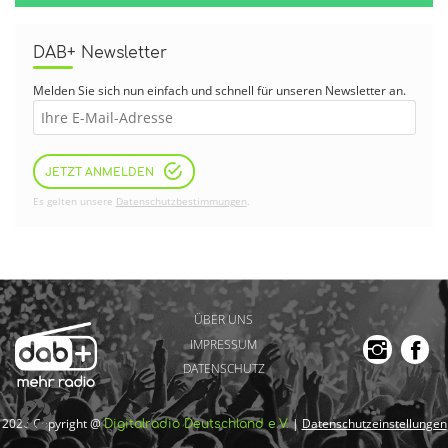
DAB+ Newsletter
Melden Sie sich nun einfach und schnell für unseren Newsletter an.
JETZT ANMELDEN
Es gelten unsere
Datenschutzbestimmungen
.
ÜBER UNS
IMPRESSUM
DATENSCHUTZ
2026 Copyright @
|
Datenschutzeinstellungen
Digitalradio Deutschland e.V.