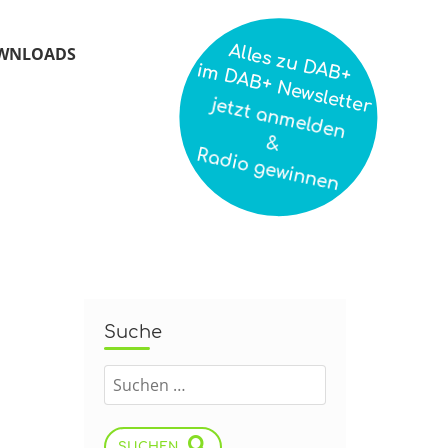
Alles zu DAB+
WNLOADS
im DAB+ Newsletter
jetzt anmelden
&
Radio gewinnen
Suche
SUCHEN