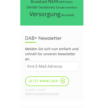
NDR
Broadcast
NRW
Radio
Sender
Sendernetz
Senderstandort
Versorgung
WorldDAB
DAB+ Newsletter
Melden Sie sich nun einfach und
schnell für unseren Newsletter
an.
JETZT ANMELDEN
Es gelten unsere
Datenschutzbestimmungen
.