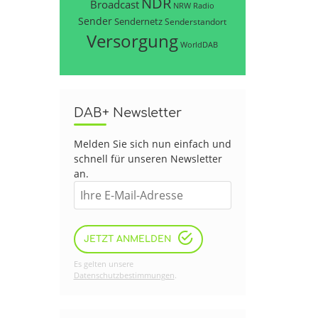
NDR
Broadcast
NRW
Radio
Sender
Sendernetz
Senderstandort
Versorgung
WorldDAB
DAB+ Newsletter
Melden Sie sich nun einfach und
schnell für unseren Newsletter
an.
JETZT ANMELDEN
Es gelten unsere
Datenschutzbestimmungen
.