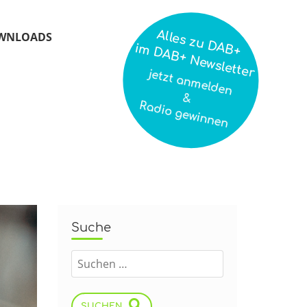
Alles zu DAB+
WNLOADS
im DAB+ Newsletter
jetzt anmelden
&
Radio gewinnen
Suche
SUCHEN