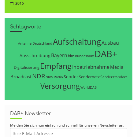
2015
Schlagworte
Aufschaltung
Ausbau
Antenne Deutschland
DAB+
Bayern
Ausschreibung
blm
Bundesmux
Empfang
Inbetriebnahme
Media
Digitalisierung
NDR
Broadcast
Sender
Sendernetz
Senderstandort
NRW
Radio
Versorgung
WorldDAB
DAB+ Newsletter
Melden Sie sich nun einfach und schnell für unseren Newsletter an.