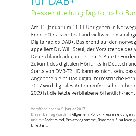
für DAB+
Pressemitteilung Digitalradio B
Am 11. Januar um 11.11 Uhr gehen in Norweg
Ende 2017 als erstes Land weltweit die analo
Digitalradios DAB+. Basierend auf den norw
appelliert Dr. Willi Steul, der Vorsitzende de
Deutschlandradio, mit einem 5-Punkte Forder
Zukunft des digitalen Hörfunks in Deutschla
Starts von DVB-T2 HD kann es nicht sein, dass
Angebote bleibt Das digital-terrestrische Fer
2017 wird digitales Antennenfernsehen über 
2009 ist die letzte verbliebene öffentlich-re
Veröffentlicht am
9
.
Januar
2017
Dieser Eintrag wurde in
Allgemein
,
Politik
,
Pressemeldungen
v
und mit
Födermittel
,
Privatprogramme
,
Roadmap
,
Simulcast
ge
Direktlink
.