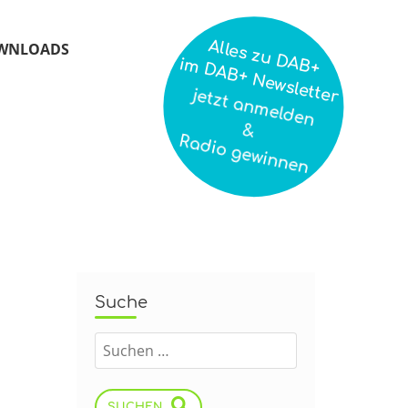
Alles zu DAB+
WNLOADS
im DAB+ Newsletter
jetzt anmelden
&
Radio gewinnen
Suche
SUCHEN