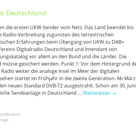
üro Deutschland
en die ersten UKW-Sender vom Netz. Das Land beendet bis
ge Radio-Verbreitung zugunsten des terrestrischen
egischen Erfahrungen beim Übergang von UKW zu DAB+
s Vereins Digitalradio Deutschland und Intendant von
ungskatalog vor allem an den Bund und die Länder. Die
nd müsse gesichert werden. Punkt 1: Vor dem Hintergrund d
 Radio weiter die analoge Insel im Meer der digitalen
nsehen startet im Frühjahr in die zweite Generation. Ab März
den neuen Standard DVB-T2 ausgestrahlt. Schon am 30. Juni
chtliche Sendeanlage in Deutschland …
Weiterlesen
→
eröffentlicht
tagt.