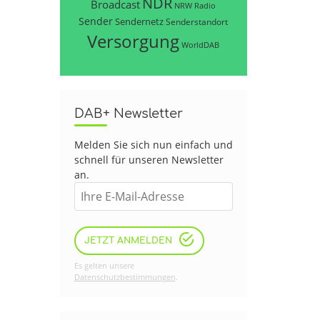
NDR
Broadcast
NRW
Radio
Sender
Sendernetz
Senderstandort
Versorgung
WorldDAB
DAB+ Newsletter
Melden Sie sich nun einfach und
schnell für unseren Newsletter
an.
JETZT ANMELDEN
Es gelten unsere
Datenschutzbestimmungen
.