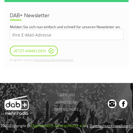
DAB+ Newsletter
Melden Sie sich nun einfach und schnell für unseren Newsletter an.
JETZT ANMELDEN
Es gelten unsere
Datenschutzbestimmungen
.
ÜBER UNS
IMPRESSUM
DATENSCHUTZ
2026 Copyright @
|
Datenschutzeinstellungen
Digitalradio Deutschland e.V.