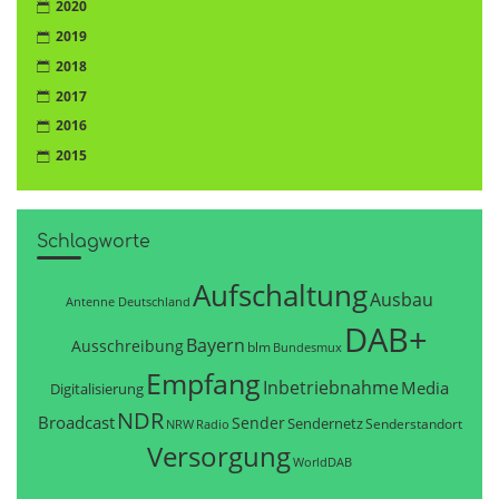
2020
2019
2018
2017
2016
2015
Schlagworte
Aufschaltung
Ausbau
Antenne Deutschland
DAB+
Bayern
Ausschreibung
blm
Bundesmux
Empfang
Inbetriebnahme
Media
Digitalisierung
NDR
Broadcast
Sender
Sendernetz
Senderstandort
NRW
Radio
Versorgung
WorldDAB