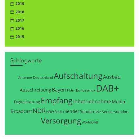
2019
2018
2017
2016
2015
Schlagworte
Aufschaltung
Ausbau
Antenne Deutschland
DAB+
Bayern
Ausschreibung
blm
Bundesmux
Empfang
Inbetriebnahme
Media
Digitalisierung
NDR
Broadcast
Sender
Sendernetz
Senderstandort
NRW
Radio
Versorgung
WorldDAB