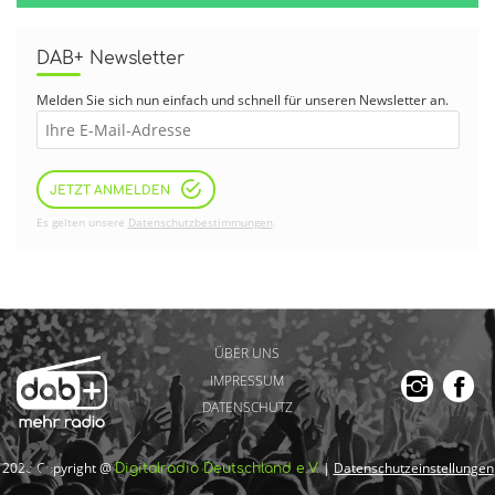
DAB+ Newsletter
Melden Sie sich nun einfach und schnell für unseren Newsletter an.
JETZT ANMELDEN
Es gelten unsere
Datenschutzbestimmungen
.
ÜBER UNS
IMPRESSUM
DATENSCHUTZ
2026 Copyright @
|
Datenschutzeinstellungen
Digitalradio Deutschland e.V.