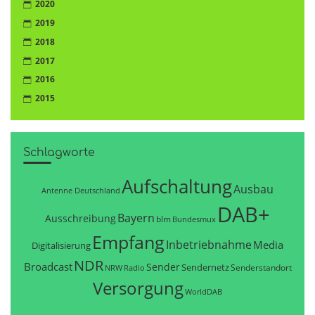
2020
2019
2018
2017
2016
2015
Schlagworte
Aufschaltung
Ausbau
Antenne Deutschland
DAB+
Bayern
Ausschreibung
blm
Bundesmux
Empfang
Inbetriebnahme
Media
Digitalisierung
NDR
Broadcast
Sender
Sendernetz
Senderstandort
NRW
Radio
Versorgung
WorldDAB