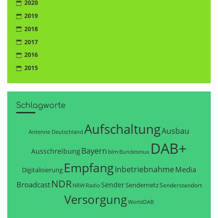
2020
2019
2018
2017
2016
2015
Schlagworte
Aufschaltung
Ausbau
Antenne Deutschland
DAB+
Bayern
Ausschreibung
blm
Bundesmux
Empfang
Inbetriebnahme
Media
Digitalisierung
NDR
Broadcast
Sender
Sendernetz
Senderstandort
NRW
Radio
Versorgung
WorldDAB