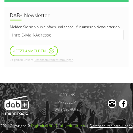
DAB+ Newsletter
Melden Sie sich nun einfach und schnell für unseren Newsletter an.
JETZT ANMELDEN
Es gelten unsere
Datenschutzbestimmungen
.
ÜBER UNS
IMPRESSUM
DATENSCHUTZ
2026 Copyright @
|
Datenschutzeinstellungen
Digitalradio Deutschland e.V.