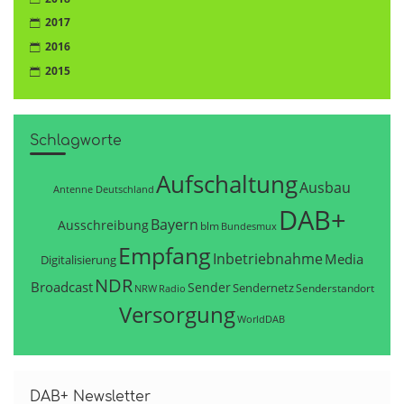
2017
2016
2015
Schlagworte
Aufschaltung
Ausbau
Antenne Deutschland
DAB+
Bayern
Ausschreibung
blm
Bundesmux
Empfang
Inbetriebnahme
Media
Digitalisierung
NDR
Broadcast
Sender
Sendernetz
Senderstandort
NRW
Radio
Versorgung
WorldDAB
DAB+ Newsletter