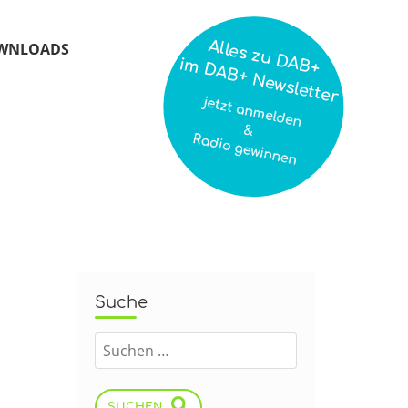
Alles zu DAB+
WNLOADS
im DAB+ Newsletter
jetzt anmelden
&
Radio gewinnen
Suche
SUCHEN