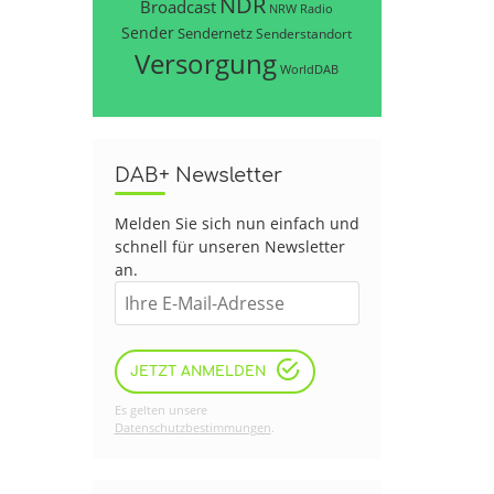
NDR
Broadcast
NRW
Radio
Sender
Sendernetz
Senderstandort
Versorgung
WorldDAB
DAB+ Newsletter
Melden Sie sich nun einfach und
schnell für unseren Newsletter
an.
JETZT ANMELDEN
Es gelten unsere
Datenschutzbestimmungen
.