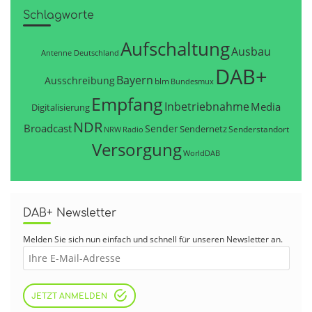
Schlagworte
Aufschaltung
Ausbau
Antenne Deutschland
DAB+
Bayern
Ausschreibung
blm
Bundesmux
Empfang
Inbetriebnahme
Media
Digitalisierung
NDR
Broadcast
Sender
Sendernetz
Senderstandort
NRW
Radio
Versorgung
WorldDAB
DAB+ Newsletter
Melden Sie sich nun einfach und schnell für unseren Newsletter an.
JETZT ANMELDEN