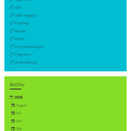
ASA
DAB+ Magazin
Empfang
Geräte
Politik
Pressemeldungen
Programm
Veranstaltung
Archiv
2026
August
Juli
Juni
Mai