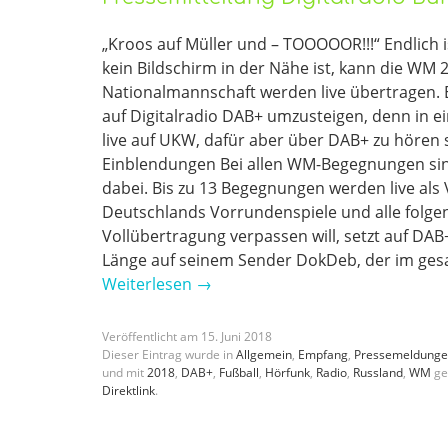
„Kroos auf Müller und – TOOOOOR!!!“ Endlich i
kein Bildschirm in der Nähe ist, kann die WM 
Nationalmannschaft werden live übertragen. E
auf Digitalradio DAB+ umzusteigen, denn in e
live auf UKW, dafür aber über DAB+ zu hören 
Einblendungen Bei allen WM-Begegnungen si
dabei. Bis zu 13 Begegnungen werden live al
Deutschlands Vorrundenspiele und alle folgen
Vollübertragung verpassen will, setzt auf DA
Länge auf seinem Sender DokDeb, der im ges
Weiterlesen
→
Veröffentlicht am
15
.
Juni
2018
Dieser Eintrag wurde in
Allgemein
,
Empfang
,
Pressemeldung
und mit
2018
,
DAB+
,
Fußball
,
Hörfunk
,
Radio
,
Russland
,
WM
ge
Direktlink
.