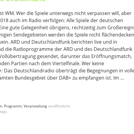
st WM. Wer die Spiele unterwegs nicht verpassen will, aber
2018 auch im Radio verfolgen: Alle Spiele der deutschen
ine gute Gelegenheit übrigens, rechtzeitig zum Großereign
inigen Sendegebieten werden die Spiele nicht flächendecke
sein. ARD und Deutschlandfunk berichten live und in
nd die Radioprogramme der ARD und des Deutschlandfunk
s Vollübertragung gesendet, darunter das Eröffnungsmatch,
den Partien nach dem Viertelfinale. Wer keine
B+: Das Deutschlandradio überträgt die Begegnungen in voll
amten Bundesgebiet über DAB+ zu empfangen ist. Im …
en
,
Programm
,
Veranstaltung
veröffentlicht
tagt.