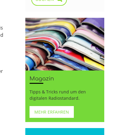
is
nd
er
Magazin
Tipps & Tricks rund um den
digitalen Radiostandard.
MEHR ERFAHREN