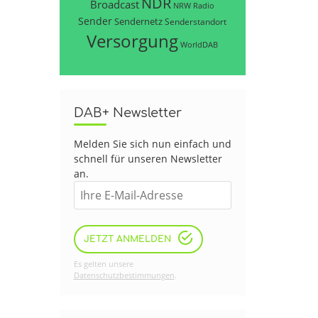
NDR
Broadcast
NRW
Radio
Sender
Sendernetz
Senderstandort
Versorgung
WorldDAB
DAB+ Newsletter
Melden Sie sich nun einfach und
schnell für unseren Newsletter
an.
JETZT ANMELDEN
Es gelten unsere
Datenschutzbestimmungen
.