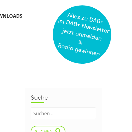
Alles zu DAB+
WNLOADS
im DAB+ Newsletter
jetzt anmelden
&
Radio gewinnen
Suche
n
SUCHEN