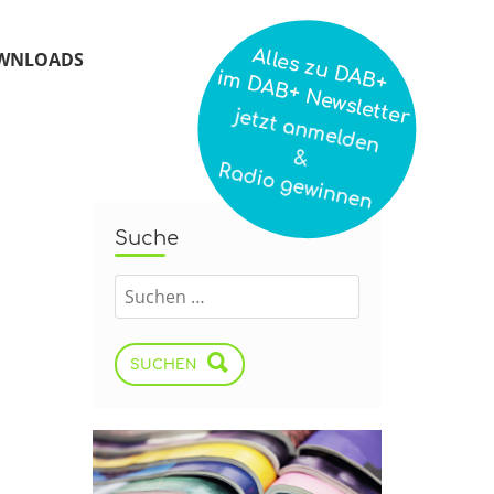
Alles zu DAB+
WNLOADS
im DAB+ Newsletter
jetzt anmelden
&
Radio gewinnen
Suche
SUCHEN