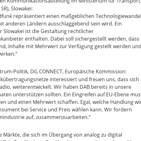
chen Kommunikationsabteilung im Ministerium für Transport
R), Slowakei:
dfunk repräsentiert einen maßgeblichen Technologiewandel
it anderen Ländern ausschlaggebend sein wird. Ein
 Slowakei ist die Gestaltung rechtlicher
nbieter enthalten. Dabei soll sichergestellt werden, dass
ind, Inhalte mit Mehrwert zur Verfügung gestellt werden un
wirken.“
pectrum-Politik, DG CONNECT, Europäische Kommission:
kübertragungsnetze interessiert und freuen uns, dass sich
adio, weiterentwickelt. Wir haben DAB bereits in unsere
aten unterstützen sollten. Ein Eingreifen auf EU-Ebene mus
gen und einen Mehrwert schaffen. Egal, welche Handlung wi
onsument bei Service und Preis wählen kann. Wir fordern
mindustrie auf, zusammenzuarbeiten.“
e Märkte, die sich im Übergang von analog zu digital