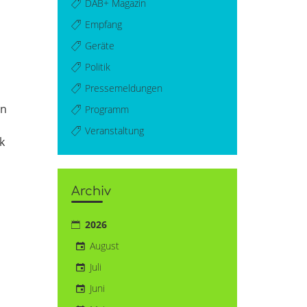
DAB+ Magazin
Empfang
Geräte
Politik
Pressemeldungen
on
Programm
Veranstaltung
k
Archiv
2026
August
Juli
Juni