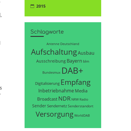
,
2015
,
Schlagworte
d
Antenne Deutschland
Aufschaltung
Ausbau
Bayern
Ausschreibung
blm
DAB+
Bundesmux
Empfang
Digitalisierung
s
Inbetriebnahme
Media
r
NDR
Broadcast
NRW
Radio
Sender
Sendernetz
Senderstandort
Versorgung
WorldDAB