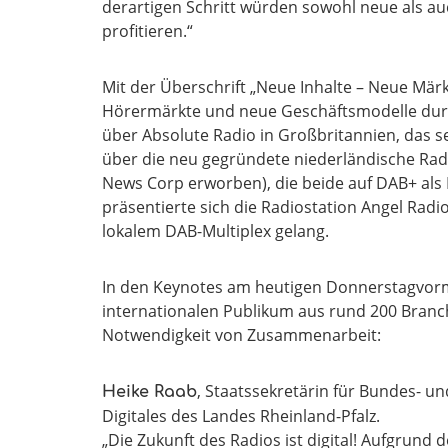
derartigen Schritt würden sowohl neue als au
profitieren.“
Mit der Überschrift „Neue Inhalte – Neue Mär
Hörermärkte und neue Geschäftsmodelle durc
über Absolute Radio in Großbritannien, das se
über die neu gegründete niederländische Rad
News Corp erworben), die beide auf DAB+ als H
präsentierte sich die Radiostation Angel Radi
lokalem DAB-Multiplex gelang.
In den Keynotes am heutigen Donnerstagvorm
internationalen Publikum aus rund 200 Branc
Notwendigkeit von Zusammenarbeit:
, Staatssekretärin für Bundes- u
Heike Raab
Digitales des Landes Rheinland-Pfalz.
„Die Zukunft des Radios ist digital! Aufgrund d