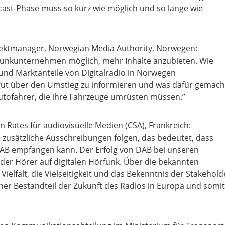
lcast-Phase muss so kurz wie möglich und so lange wie
ojektmanager, Norwegian Media Authority, Norwegen:
dfunkunternehmen möglich, mehr Inhalte anzubieten. Wie
 und Marktanteile von Digitalradio in Norwegen
, gut über den Umstieg zu informieren und was dafür gemach
utofahrer, die ihre Fahrzeuge umrüsten müssen.”
 Rates für audiovisuelle Medien (CSA), Frankreich:
zusätzliche Ausschreibungen folgen, das bedeutet, dass
DAB empfangen kann. Der Erfolg von DAB bei unseren
 der Hörer auf digitalen Hörfunk. Über die bekannten
ielfalt, die Vielseitigkeit und das Bekenntnis der Stakehold
er Bestandteil der Zukunft des Radios in Europa und somit