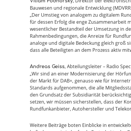
, Direktor der elektronis
Viliam Podhorský
Bauwesen und regionale Entwicklung (MDVRR S
„Der Umstieg von analogem zu digitalem Run
für dessen Erfolg die enge Zusammenarbeit m
wesentlicher Bestandteil der Umsetzung in der
Rahmenbedingungen, die Anreize für Rundfunka
analoge und digitale Bedeckung gleich groß s
dass alle Beteiligten an dem Prozess aktiv mit
, Abteilungsleiter – Radio S
Andreas Geiss
„Wir sind an einer Modernisierung der Hörfun
der Markt für DAB+, genauso wie für Internetr
Standards aufgenommen, die alle Mitgliedssta
den Grundsatz der Subsidiarität berücksichti
setzen, wir müssen sicherstellen, dass der K
Rundfunkanbieter, Autohersteller und Teleko
Weitere Beiträge boten Einblicke in entwickelt