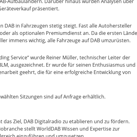
r DAB-Aufbauländern. Darüber hinaus wurden Analysen über
eräteverkauf präsentiert.
on DAB in Fahrzeugen stetig steigt. Fast alle Autohersteller
oder als optionalen Premiumdienst an. Da die ersten Länd
ller immens wichtig, alle Fahrzeuge auf DAB umzurüsten.
ng Service“ wurde Reiner Müller, technischer Leiter der
BLM, ausgezeichnet. Er wurde für seinen Enthusiasmus und
rbeit geehrt, die für eine erfolgreiche Entwicklung von
ählten Sitzungen sind auf Anfrage erhältlich.
as Ziel, DAB Digitalradio zu etablieren und zu fördern.
iobranche stellt WorldDAB Wissen und Expertise zur
folgreich einzuführen und umzusetzen.