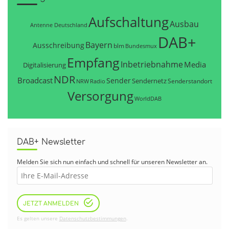
Aufschaltung
Ausbau
Antenne Deutschland
DAB+
Bayern
Ausschreibung
blm
Bundesmux
Empfang
Inbetriebnahme
Media
Digitalisierung
NDR
Broadcast
Sender
Sendernetz
Senderstandort
NRW
Radio
Versorgung
WorldDAB
DAB+ Newsletter
Melden Sie sich nun einfach und schnell für unseren Newsletter an.
JETZT ANMELDEN
Es gelten unsere
Datenschutzbestimmungen
.