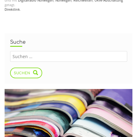
und mit
Digitalradio Norwegen
,
Norwegen
,
Reichweiten
,
UKW-Abschaltung
getagt.
Direktlink
.
Suche
SUCHEN