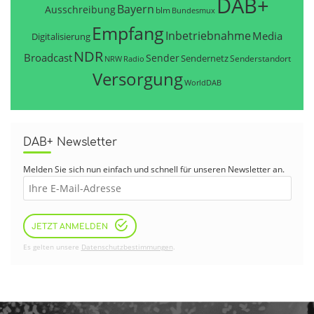
DAB+
Bayern
Ausschreibung
blm
Bundesmux
Empfang
Inbetriebnahme
Media
Digitalisierung
NDR
Broadcast
Sender
Sendernetz
Senderstandort
NRW
Radio
Versorgung
WorldDAB
DAB+ Newsletter
Melden Sie sich nun einfach und schnell für unseren Newsletter an.
JETZT ANMELDEN
Es gelten unsere
Datenschutzbestimmungen
.