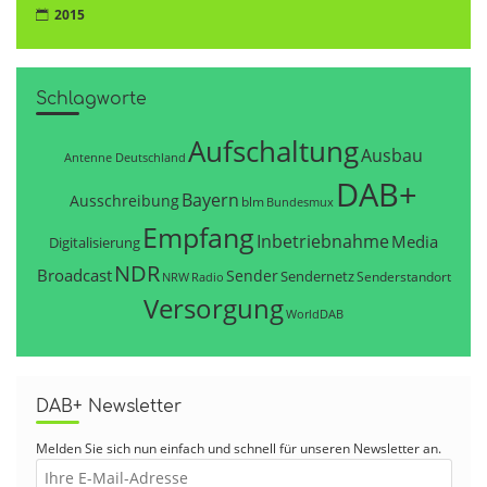
2015
Schlagworte
Aufschaltung
Ausbau
Antenne Deutschland
DAB+
Bayern
Ausschreibung
blm
Bundesmux
Empfang
Inbetriebnahme
Media
Digitalisierung
NDR
Broadcast
Sender
Sendernetz
Senderstandort
NRW
Radio
Versorgung
WorldDAB
DAB+ Newsletter
Melden Sie sich nun einfach und schnell für unseren Newsletter an.