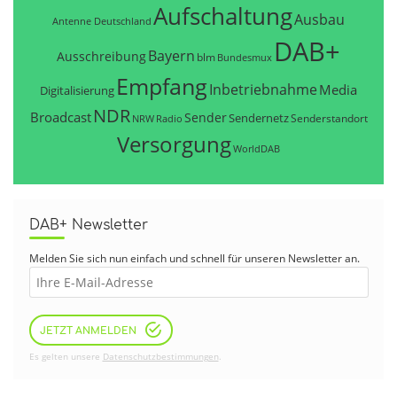
Aufschaltung
Ausbau
Antenne Deutschland
DAB+
Bayern
Ausschreibung
blm
Bundesmux
Empfang
Inbetriebnahme
Media
Digitalisierung
NDR
Broadcast
Sender
Sendernetz
Senderstandort
NRW
Radio
Versorgung
WorldDAB
DAB+ Newsletter
Melden Sie sich nun einfach und schnell für unseren Newsletter an.
JETZT ANMELDEN
Es gelten unsere
Datenschutzbestimmungen
.