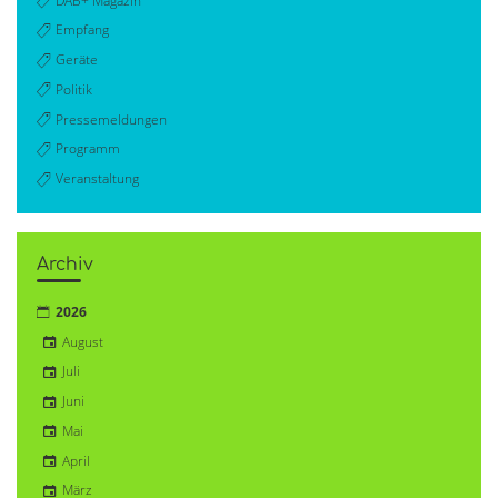
DAB+ Magazin
Empfang
Geräte
Politik
Pressemeldungen
Programm
Veranstaltung
Archiv
2026
August
Juli
Juni
Mai
April
März