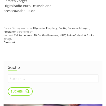
Carsten Zorger
Digitalradio Büro Deutschland
presse@dabplus.de
Dieser Eintrag wurde in
Allgemein
,
Empfang
,
Politik
,
Pressemeldungen
,
Programm
veröffentlicht
und mit
Call for Interest
,
DAB+
,
Goldhammer
,
NRW
,
Zukunft des Hörfunks
getagt.
Direktlink
.
Suche
SUCHEN