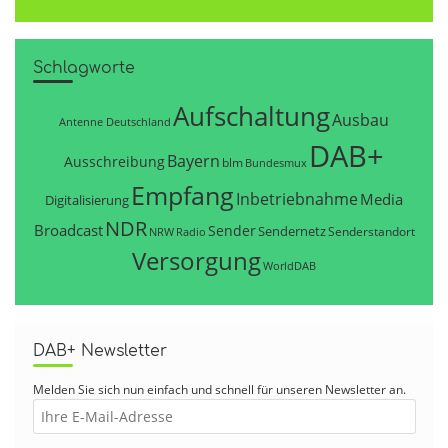
Schlagworte
Aufschaltung
Ausbau
Antenne Deutschland
DAB+
Bayern
Ausschreibung
blm
Bundesmux
Empfang
Inbetriebnahme
Media
Digitalisierung
NDR
Broadcast
Sender
Sendernetz
Senderstandort
NRW
Radio
Versorgung
WorldDAB
DAB+ Newsletter
Melden Sie sich nun einfach und schnell für unseren Newsletter an.