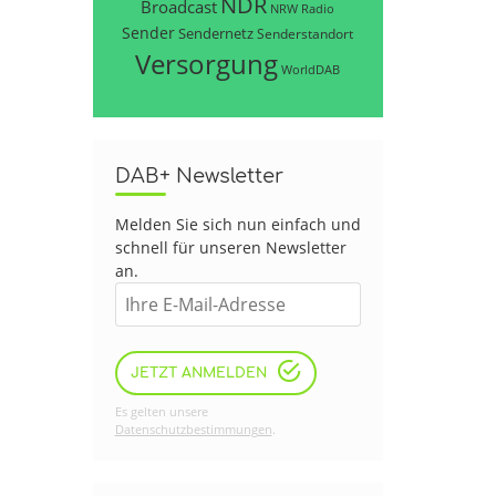
NDR
Broadcast
NRW
Radio
Sender
Sendernetz
Senderstandort
Versorgung
WorldDAB
DAB+ Newsletter
Melden Sie sich nun einfach und
schnell für unseren Newsletter
an.
JETZT ANMELDEN
Es gelten unsere
Datenschutzbestimmungen
.