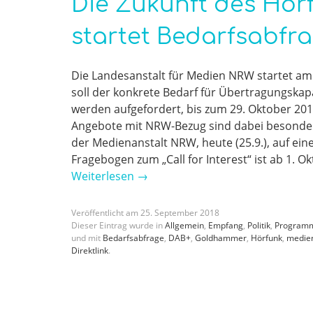
Die Zukunft des Hör
startet Bedarfsabfr
Die Landesanstalt für Medien NRW startet am 1
soll der konkrete Bedarf für Übertragungskap
werden aufgefordert, bis zum 29. Oktober 2018
Angebote mit NRW-Bezug sind dabei besonders
der Medienanstalt NRW, heute (25.9.), auf ein
Fragebogen zum „Call for Interest“ ist ab 1.
Weiterlesen
→
Veröffentlicht am
25
.
September
2018
Dieser Eintrag wurde in
Allgemein
,
Empfang
,
Politik
,
Program
und mit
Bedarfsabfrage
,
DAB+
,
Goldhammer
,
Hörfunk
,
medie
Direktlink
.