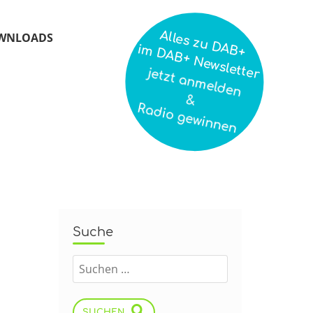
Alles zu DAB+
WNLOADS
im DAB+ Newsletter
jetzt anmelden
&
Radio gewinnen
Suche
SUCHEN