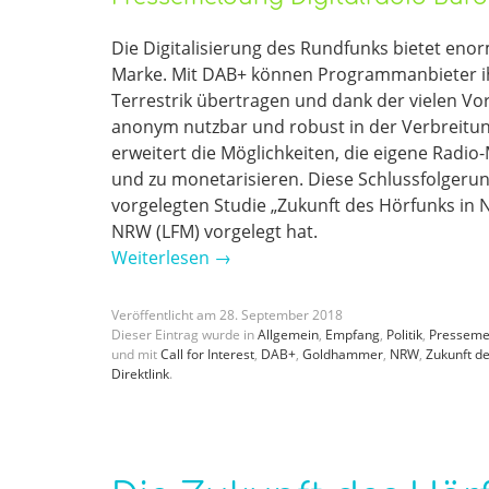
Die Digitalisierung des Rundfunks bietet eno
Marke. Mit DAB+ können Programmanbieter ihr
Terrestrik übertragen und dank der vielen Vorte
anonym nutzbar und robust in der Verbreitu
erweitert die Möglichkeiten, die eigene Radi
und zu monetarisieren. Diese Schlussfolgerung
vorgelegten Studie „Zukunft des Hörfunks in 
NRW (LFM) vorgelegt hat.
Weiterlesen
→
Veröffentlicht am
28
.
September
2018
Dieser Eintrag wurde in
Allgemein
,
Empfang
,
Politik
,
Presseme
und mit
Call for Interest
,
DAB+
,
Goldhammer
,
NRW
,
Zukunft d
Direktlink
.