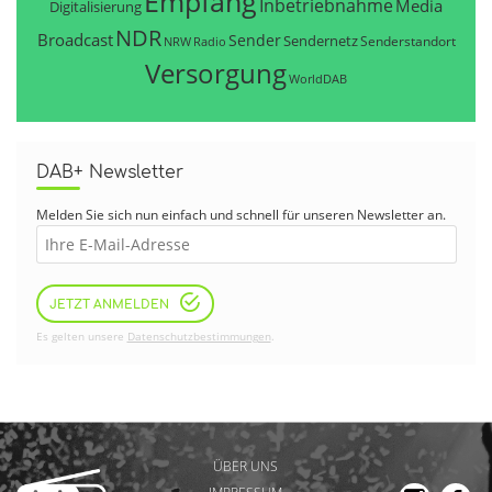
Empfang
Inbetriebnahme
Media
Digitalisierung
NDR
Broadcast
Sender
Sendernetz
Senderstandort
NRW
Radio
Versorgung
WorldDAB
DAB+ Newsletter
Melden Sie sich nun einfach und schnell für unseren Newsletter an.
JETZT ANMELDEN
Es gelten unsere
Datenschutzbestimmungen
.
ÜBER UNS