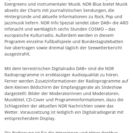
Evergreens und instrumentaler Musik. NDR Blue bietet Musik
abseits der Charts mit journalistischen Sendungen, die
Hintergründe und aktuelle Informationen zu Rock, Pop und
Jazzmusik liefern. NDR Info Spezial sendet über DAB+ die ARD
Infonacht und werktäglich sechs Stunden COSMO – das
europäische Kulturradio. Außerdem werden in diesem
Programm einzelne Fußballspiele und Bundestagsdebatten
live übertragen sowie dreimal täglich der Seewetterbericht
ausgestrahlt.
Mit dem terrestrischen Digitalradio DAB+ sind die NDR
Radioprogramme in erstklassiger Audioqualität zu hören.
Ferner werden Zusatzinformationen der Radioprogramme auf
dem kleinen Bildschirm der Empfangsgeräte als Slideshow
dargestellt: Bilder der Moderatorinnen und Moderatoren,
Musiktitel, CD-Cover und Programminformationen, dazu die
Schlagzeilen der aktuellen NDR Nachrichten sowie das
Wetter. Voraussetzung ist lediglich ein Digitalradiogerät mit
entsprechendem Display.
Die Bedienung ist für die Hörerinnen und Hörer denkbar