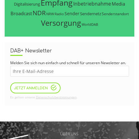
Empfang
Inbetriebnahme
Media
Digitalisierung
NDR
Broadcast
Sender
Sendernetz
Senderstandort
NRW
Radio
Versorgung
WorldDAB
DAB+ Newsletter
Melden Sie sich nun einfach und schnell für unseren Newsletter an.
JETZT ANMELDEN
Es gelten unsere
Datenschutzbestimmungen
.
ÜBER UNS