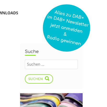
Alles zu DAB+
WNLOADS
im DAB+ Newsletter
jetzt anmelden
&
Radio gewinnen
Suche
SUCHEN