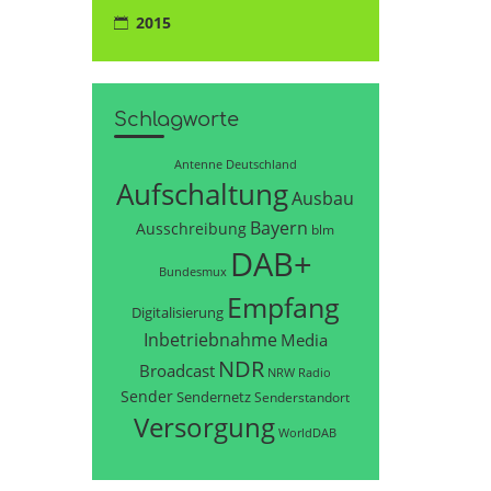
2015
Schlagworte
Antenne Deutschland
Aufschaltung
Ausbau
Bayern
Ausschreibung
blm
DAB+
Bundesmux
Empfang
Digitalisierung
Inbetriebnahme
Media
NDR
Broadcast
NRW
Radio
Sender
Sendernetz
Senderstandort
Versorgung
WorldDAB