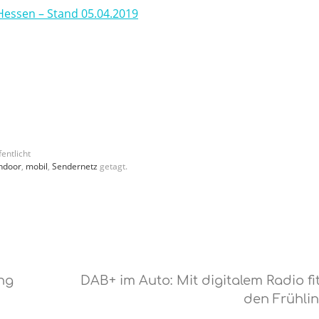
essen – Stand 05.04.2019
entlicht
ndoor
,
mobil
,
Sendernetz
getagt.
ng
DAB+ im Auto: Mit digitalem Radio fit
den Frühli