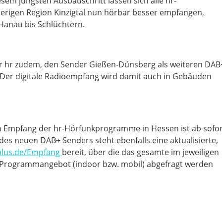
em jüngsten Ausbauschritt lassen sich alle hr-
erigen Region Kinzigtal nun hörbar besser empfangen,
Hanau bis Schlüchtern.
der hr zudem, den Sender Gießen-Dünsberg als weiteren DAB
. Der digitale Radioempfang wird damit auch in Gebäuden
en Empfang der hr-Hörfunkprogramme in Hessen ist ab sofo
 des neuen DAB+ Senders steht ebenfalls eine aktualisierte,
lus.de/Empfang
bereit, über die das gesamte im jeweiligen
 Programmangebot (indoor bzw. mobil) abgefragt werden