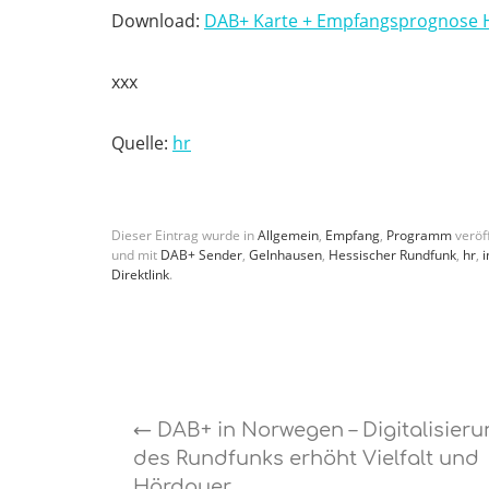
Download:
DAB+ Karte + Empfangsprognose H
xxx
Quelle:
hr
Dieser Eintrag wurde in
Allgemein
,
Empfang
,
Programm
veröff
und mit
DAB+ Sender
,
Gelnhausen
,
Hessischer Rundfunk
,
hr
,
i
Direktlink
.
←
DAB+ in Norwegen – Digitalisieru
des Rundfunks erhöht Vielfalt und
Hördauer