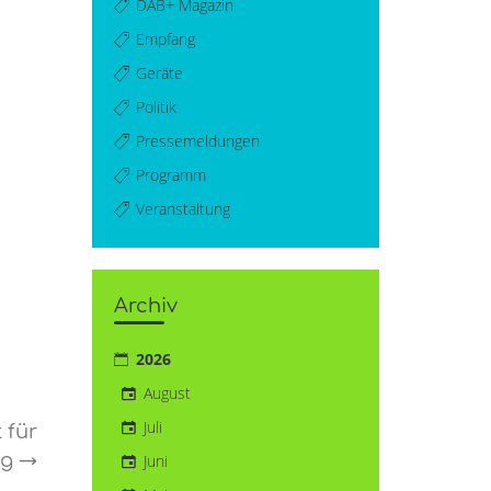
DAB+ Magazin
Empfang
Geräte
Politik
Pressemeldungen
Programm
Veranstaltung
Archiv
2026
August
Juli
 für
ng
→
Juni