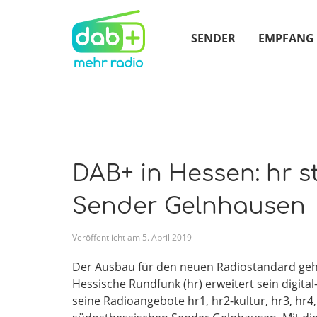
SENDER
EMPFANG
DAB+ in Hessen: hr 
Sender Gelnhausen
Veröffentlicht am
5
.
April
2019
Der Ausbau für den neuen Radiostandard geht 
Hessische Rundfunk (hr) erweitert sein digital
seine Radioangebote hr1, hr2-kultur, hr3, hr