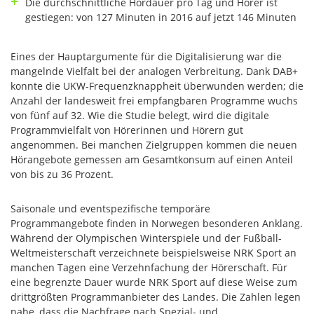
Die durchschnittliche Hördauer pro Tag und Hörer ist
gestiegen: von 127 Minuten in 2016 auf jetzt 146 Minuten
Eines der Hauptargumente für die Digitalisierung war die
mangelnde Vielfalt bei der analogen Verbreitung. Dank DAB+
konnte die UKW-Frequenzknappheit überwunden werden; die
Anzahl der landesweit frei empfangbaren Programme wuchs
von fünf auf 32. Wie die Studie belegt, wird die digitale
Programmvielfalt von Hörerinnen und Hörern gut
angenommen. Bei manchen Zielgruppen kommen die neuen
Hörangebote gemessen am Gesamtkonsum auf einen Anteil
von bis zu 36 Prozent.
Saisonale und eventspezifische temporäre
Programmangebote finden in Norwegen besonderen Anklang.
Während der Olympischen Winterspiele und der Fußball-
Weltmeisterschaft verzeichnete beispielsweise NRK Sport an
manchen Tagen eine Verzehnfachung der Hörerschaft. Für
eine begrenzte Dauer wurde NRK Sport auf diese Weise zum
drittgrößten Programmanbieter des Landes. Die Zahlen legen
nahe, dass die Nachfrage nach Spezial- und