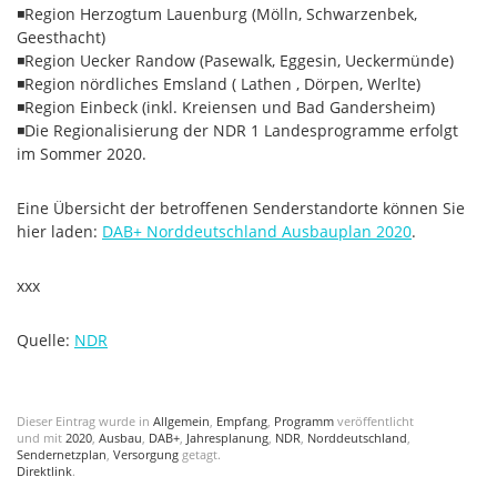
◾Region Herzogtum Lauenburg (Mölln, Schwarzenbek,
Geesthacht)
◾Region Uecker Randow (Pasewalk, Eggesin, Ueckermünde)
◾Region nördliches Emsland ( Lathen , Dörpen, Werlte)
◾Region Einbeck (inkl. Kreiensen und Bad Gandersheim)
◾Die Regionalisierung der NDR 1 Landesprogramme erfolgt
im Sommer 2020.
Eine Übersicht der betroffenen Senderstandorte können Sie
hier laden:
DAB+ Norddeutschland Ausbauplan 2020
.
xxx
Quelle:
NDR
Dieser Eintrag wurde in
Allgemein
,
Empfang
,
Programm
veröffentlicht
und mit
2020
,
Ausbau
,
DAB+
,
Jahresplanung
,
NDR
,
Norddeutschland
,
Sendernetzplan
,
Versorgung
getagt.
Direktlink
.