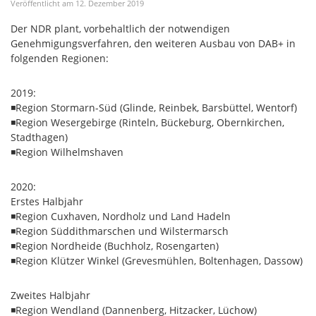
Veröffentlicht am
12
.
Dezember
2019
Der NDR plant, vorbehaltlich der notwendigen
Genehmigungsverfahren, den weiteren Ausbau von DAB+ in
folgenden Regionen:
2019:
◾Region Stormarn-Süd (Glinde, Reinbek, Barsbüttel, Wentorf)
◾Region Wesergebirge (Rinteln, Bückeburg, Obernkirchen,
Stadthagen)
◾Region Wilhelmshaven
2020:
Erstes Halbjahr
◾Region Cuxhaven, Nordholz und Land Hadeln
◾Region Süddithmarschen und Wilstermarsch
◾Region Nordheide (Buchholz, Rosengarten)
◾Region Klützer Winkel (Grevesmühlen, Boltenhagen, Dassow)
Zweites Halbjahr
◾Region Wendland (Dannenberg, Hitzacker, Lüchow)