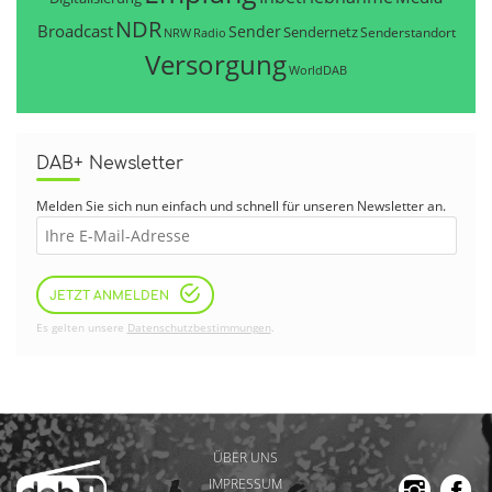
NDR
Broadcast
Sender
Sendernetz
Senderstandort
NRW
Radio
Versorgung
WorldDAB
DAB+ Newsletter
Melden Sie sich nun einfach und schnell für unseren Newsletter an.
JETZT ANMELDEN
Es gelten unsere
Datenschutzbestimmungen
.
ÜBER UNS
IMPRESSUM