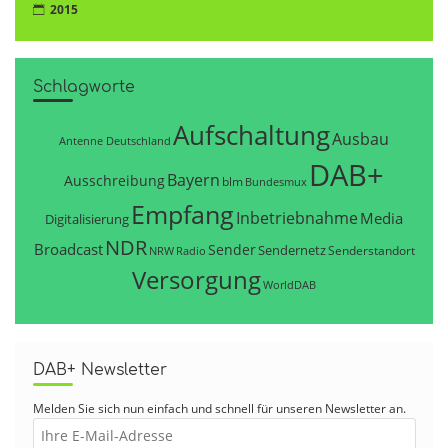
2015
Schlagworte
Aufschaltung
Ausbau
Antenne Deutschland
DAB+
Bayern
Ausschreibung
blm
Bundesmux
Empfang
Inbetriebnahme
Media
Digitalisierung
NDR
Broadcast
Sender
Sendernetz
Senderstandort
NRW
Radio
Versorgung
WorldDAB
DAB+ Newsletter
Melden Sie sich nun einfach und schnell für unseren Newsletter an.