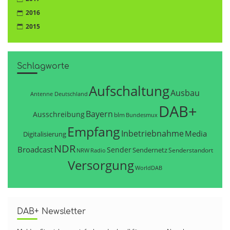
2016
2015
Schlagworte
Aufschaltung
Ausbau
Antenne Deutschland
DAB+
Bayern
Ausschreibung
blm
Bundesmux
Empfang
Inbetriebnahme
Media
Digitalisierung
NDR
Broadcast
Sender
Sendernetz
Senderstandort
NRW
Radio
Versorgung
WorldDAB
DAB+ Newsletter