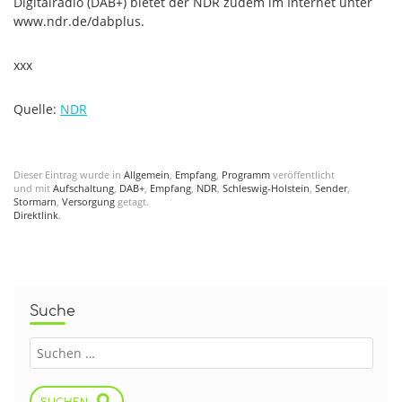
Digitalradio (DAB+) bietet der NDR zudem im Internet unter
www.ndr.de/dabplus.
xxx
Quelle:
NDR
Dieser Eintrag wurde in
Allgemein
,
Empfang
,
Programm
veröffentlicht
und mit
Aufschaltung
,
DAB+
,
Empfang
,
NDR
,
Schleswig-Holstein
,
Sender
,
Stormarn
,
Versorgung
getagt.
Direktlink
.
Suche