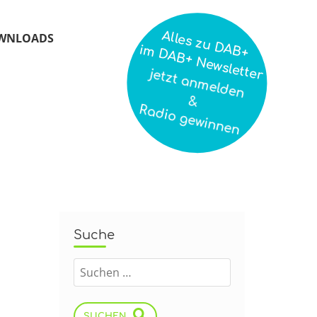
Alles zu DAB+
WNLOADS
im DAB+ Newsletter
jetzt anmelden
&
Radio gewinnen
Suche
SUCHEN