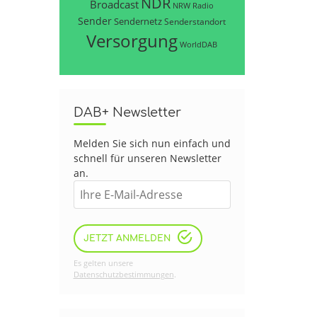
NDR
Broadcast
NRW
Radio
Sender
Sendernetz
Senderstandort
Versorgung
WorldDAB
DAB+ Newsletter
Melden Sie sich nun einfach und
schnell für unseren Newsletter
an.
JETZT ANMELDEN
Es gelten unsere
Datenschutzbestimmungen
.