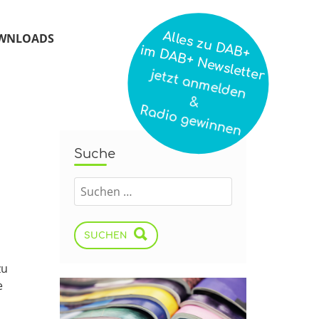
Alles zu DAB+
WNLOADS
im DAB+ Newsletter
jetzt anmelden
&
Radio gewinnen
Suche
SUCHEN
zu
e