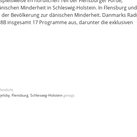
pielsweise im nördlichen Teil der Flensburger Förde,
änischen Minderheit in Schleswig-Holstein. In Flensburg und
t der Bevölkerung zur dänischen Minderheit. Danmarks Rad
l 8B insgesamt 17 Programme aus, darunter die exklusiven
entlicht
gelsby
,
Flensburg
,
Schleswig-Holstein
getagt.