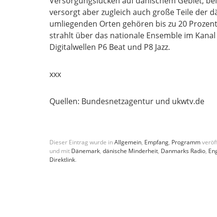
Versorgungslücken auf dänischem Gebiet, beis
versorgt aber zugleich auch große Teile der d
umliegenden Orten gehören bis zu 20 Prozen
strahlt über das nationale Ensemble im Kana
Digitalwellen P6 Beat und P8 Jazz.
xxx
Quellen: Bundesnetzagentur und ukwtv.de
Dieser Eintrag wurde in
Allgemein
,
Empfang
,
Programm
veröff
und mit
Dänemark
,
dänische Minderheit
,
Danmarks Radio
,
En
Direktlink
.