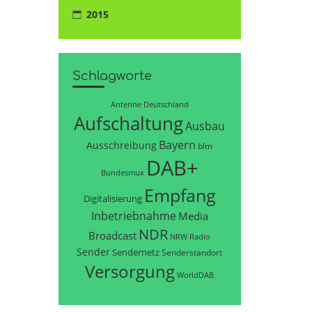
2015
Schlagworte
Antenne Deutschland
Aufschaltung
Ausbau
Bayern
Ausschreibung
blm
DAB+
Bundesmux
Empfang
Digitalisierung
Inbetriebnahme
Media
NDR
Broadcast
NRW
Radio
Sender
Sendernetz
Senderstandort
Versorgung
WorldDAB