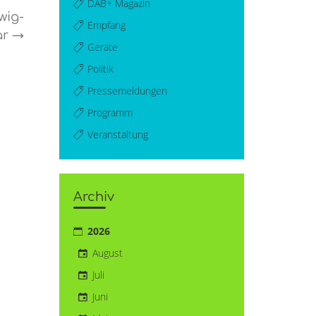
DAB+ Magazin
wig-
Empfang
ar
→
Geräte
Politik
Pressemeldungen
Programm
Veranstaltung
Archiv
2026
August
Juli
Juni