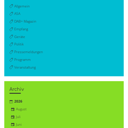
Allgemein
ASA
DAB+ Magazin
Empfang
Geräte
Politik
Pressemeldungen
Programm
Veranstaltung
Archiv
2026
August
Juli
Juni