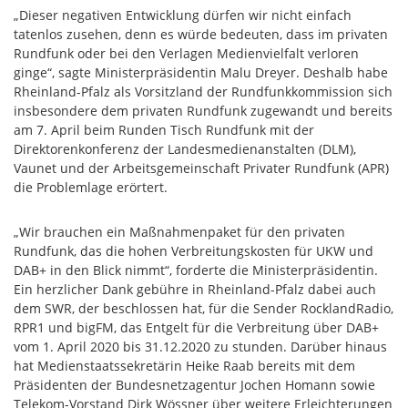
„Dieser negativen Entwicklung dürfen wir nicht einfach
tatenlos zusehen, denn es würde bedeuten, dass im privaten
Rundfunk oder bei den Verlagen Medienvielfalt verloren
ginge“, sagte Ministerpräsidentin Malu Dreyer. Deshalb habe
Rheinland-Pfalz als Vorsitzland der Rundfunkkommission sich
insbesondere dem privaten Rundfunk zugewandt und bereits
am 7. April beim Runden Tisch Rundfunk mit der
Direktorenkonferenz der Landesmedienanstalten (DLM),
Vaunet und der Arbeitsgemeinschaft Privater Rundfunk (APR)
die Problemlage erörtert.
„Wir brauchen ein Maßnahmenpaket für den privaten
Rundfunk, das die hohen Verbreitungskosten für UKW und
DAB+ in den Blick nimmt“, forderte die Ministerpräsidentin.
Ein herzlicher Dank gebühre in Rheinland-Pfalz dabei auch
dem SWR, der beschlossen hat, für die Sender RocklandRadio,
RPR1 und bigFM, das Entgelt für die Verbreitung über DAB+
vom 1. April 2020 bis 31.12.2020 zu stunden. Darüber hinaus
hat Medienstaatssekretärin Heike Raab bereits mit dem
Präsidenten der Bundesnetzagentur Jochen Homann sowie
Telekom-Vorstand Dirk Wössner über weitere Erleichterungen