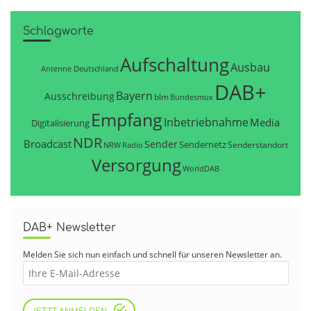
Schlagworte
Aufschaltung
Ausbau
Antenne Deutschland
DAB+
Bayern
Ausschreibung
blm
Bundesmux
Empfang
Inbetriebnahme
Media
Digitalisierung
NDR
Broadcast
Sender
Sendernetz
Senderstandort
NRW
Radio
Versorgung
WorldDAB
DAB+ Newsletter
Melden Sie sich nun einfach und schnell für unseren Newsletter an.