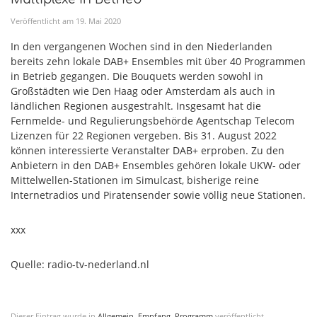
Veröffentlicht am
19
.
Mai
2020
In den vergangenen Wochen sind in den Niederlanden
bereits zehn lokale DAB+ Ensembles mit über 40 Programmen
in Betrieb gegangen. Die Bouquets werden sowohl in
Großstädten wie Den Haag oder Amsterdam als auch in
ländlichen Regionen ausgestrahlt. Insgesamt hat die
Fernmelde- und Regulierungsbehörde Agentschap Telecom
Lizenzen für 22 Regionen vergeben. Bis 31. August 2022
können interessierte Veranstalter DAB+ erproben. Zu den
Anbietern in den DAB+ Ensembles gehören lokale UKW- oder
Mittelwellen-Stationen im Simulcast, bisherige reine
Internetradios und Piratensender sowie völlig neue Stationen.
xxx
Quelle: radio-tv-nederland.nl
Dieser Eintrag wurde in
Allgemein
,
Empfang
,
Programm
veröffentlicht