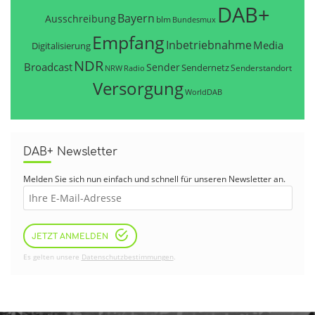
DAB+
Bayern
Ausschreibung
blm
Bundesmux
Empfang
Inbetriebnahme
Media
Digitalisierung
NDR
Broadcast
Sender
Sendernetz
Senderstandort
NRW
Radio
Versorgung
WorldDAB
DAB+ Newsletter
Melden Sie sich nun einfach und schnell für unseren Newsletter an.
JETZT ANMELDEN
Es gelten unsere
Datenschutzbestimmungen
.