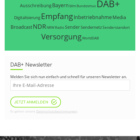
DAB+
Bayern
Ausschreibung
blm
Bundesmux
Empfang
Inbetriebnahme
Media
Digitalisierung
NDR
Broadcast
Sender
Sendernetz
Senderstandort
NRW
Radio
Versorgung
WorldDAB
DAB+ Newsletter
Melden Sie sich nun einfach und schnell für unseren Newsletter an.
JETZT ANMELDEN
Es gelten unsere
Datenschutzbestimmungen
.