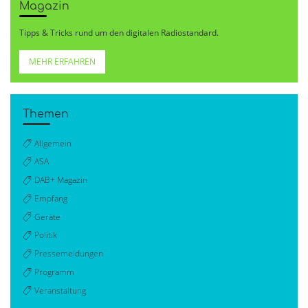
Magazin
Tipps & Tricks rund um den digitalen Radiostandard.
MEHR ERFAHREN
Themen
Allgemein
ASA
DAB+ Magazin
Empfang
Geräte
Politik
Pressemeldungen
Programm
Veranstaltung