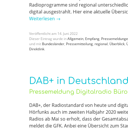
Radioprogramme sind regional unterschiedlic
digital ausgestrahlt. Hier eine aktuelle Übers
Weiterlesen
→
Veröffentlicht am
14
.
Juni
2022
Dieser Eintrag wurde in
Allgemein
,
Empfang
,
Pressemeldung
und mit
Bundesländer
,
Pressemitteilung
,
regional
,
Überblick
,
Ü
Direktlink
.
DAB+ in Deutschland
Pressemeldung Digitalradio Bür
DAB+, der Radiostandard von heute und digital
Hörfunks auch im zweiten Halbjahr 2020 weite
Radios ab Mai so erholt, dass der Gesamtabsat
meldet die GFK. Anbei eine Übersicht zum Sta