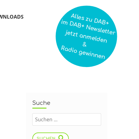
Alles zu DAB+
WNLOADS
im DAB+ Newsletter
jetzt anmelden
&
Radio gewinnen
Suche
SUCHEN