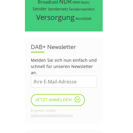
NDR
Broadcast
NRW
Radio
Sender
Sendernetz
Senderstandort
Versorgung
WorldDAB
DAB+ Newsletter
Melden Sie sich nun einfach und
schnell für unseren Newsletter
an.
JETZT ANMELDEN
Es gelten unsere
Datenschutzbestimmungen
.