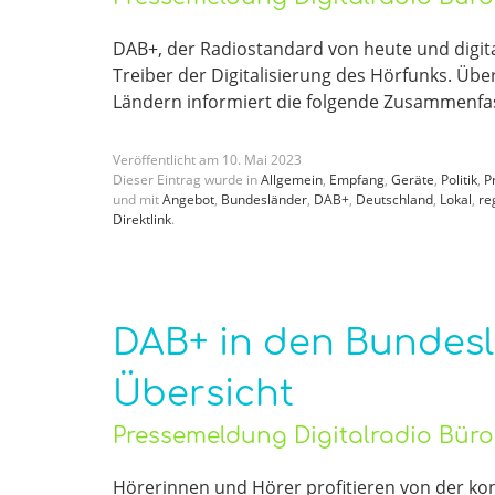
DAB+, der Radiostandard von heute und digita
Treiber der Digitalisierung des Hörfunks. Üb
Ländern informiert die folgende Zusammenf
Veröffentlicht am
10
.
Mai
2023
Dieser Eintrag wurde in
Allgemein
,
Empfang
,
Geräte
,
Politik
,
P
und mit
Angebot
,
Bundesländer
,
DAB+
,
Deutschland
,
Lokal
,
re
Direktlink
.
DAB+ in den Bundesl
Übersicht
Pressemeldung Digitalradio Bür
Hörerinnen und Hörer profitieren von der ko