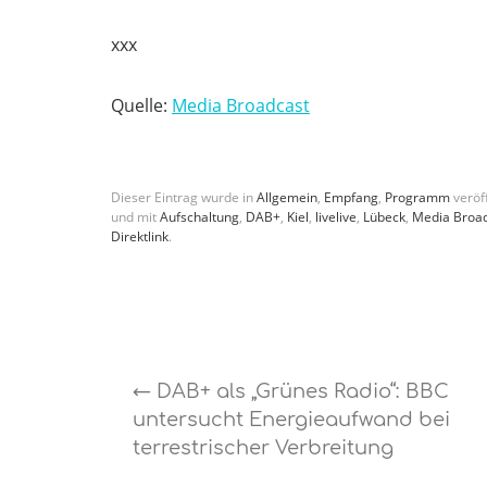
xxx
Quelle:
Media Broadcast
Dieser Eintrag wurde in
Allgemein
,
Empfang
,
Programm
veröff
und mit
Aufschaltung
,
DAB+
,
Kiel
,
livelive
,
Lübeck
,
Media Broa
Direktlink
.
←
DAB+ als „Grünes Radio“: BBC
untersucht Energieaufwand bei
terrestrischer Verbreitung