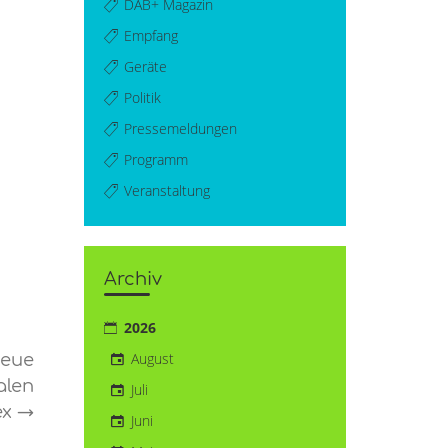
DAB+ Magazin
Empfang
Geräte
Politik
Pressemeldungen
Programm
Veranstaltung
Archiv
2026
August
Neue
alen
Juli
ex
→
Juni