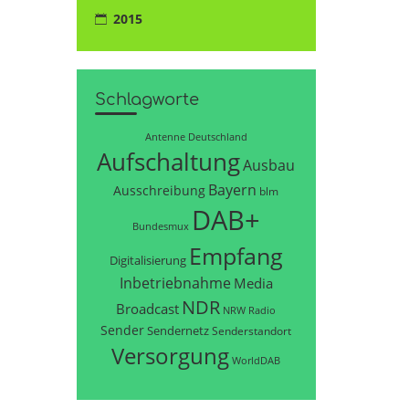
2015
Schlagworte
Antenne Deutschland
Aufschaltung
Ausbau
Bayern
Ausschreibung
blm
DAB+
Bundesmux
Empfang
Digitalisierung
Inbetriebnahme
Media
NDR
Broadcast
NRW
Radio
Sender
Sendernetz
Senderstandort
Versorgung
WorldDAB