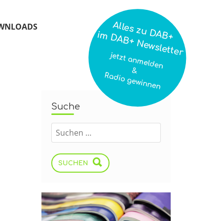
Alles zu DAB+
WNLOADS
im DAB+ Newsletter
jetzt anmelden
&
Radio gewinnen
Suche
SUCHEN