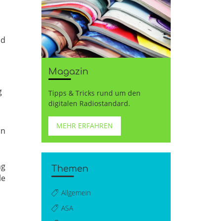
nd
Magazin
g
Tipps & Tricks rund um den
digitalen Radiostandard.
MEHR ERFAHREN
in
ng
Themen
le
Allgemein
ASA