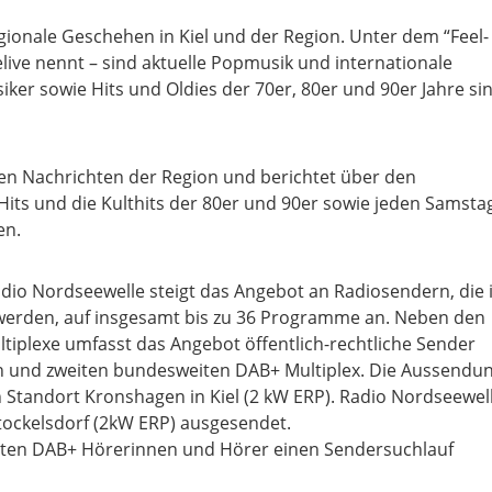
regionale Geschehen in Kiel und der Region. Unter dem “Feel-
live nennt – sind aktuelle Popmusik und internationale
iker sowie Hits und Oldies der 70er, 80er und 90er Jahre si
ten Nachrichten der Region und berichtet über den
Hits und die Kulthits der 80er und 90er sowie jeden Samsta
en.
adio Nordseewelle steigt das Angebot an Radiosendern, die 
erden, auf insgesamt bis zu 36 Programme an. Neben den
ltiplexe umfasst das Angebot öffentlich-rechtliche Sender
 und zweiten bundesweiten DAB+ Multiplex. Die Aussendu
en Standort Kronshagen in Kiel (2 kW ERP). Radio Nordseewel
tockelsdorf (2kW ERP) ausgesendet.
ten DAB+ Hörerinnen und Hörer einen Sendersuchlauf