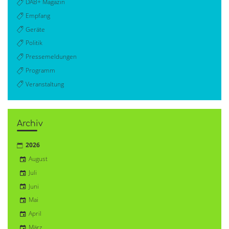
DAB+ Magazin
Empfang
Geräte
Politik
Pressemeldungen
Programm
Veranstaltung
Archiv
2026
August
Juli
Juni
Mai
April
März