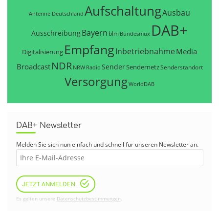
Aufschaltung
Ausbau
Antenne Deutschland
DAB+
Bayern
Ausschreibung
blm
Bundesmux
Empfang
Inbetriebnahme
Media
Digitalisierung
NDR
Broadcast
Sender
Sendernetz
Senderstandort
NRW
Radio
Versorgung
WorldDAB
DAB+ Newsletter
Melden Sie sich nun einfach und schnell für unseren Newsletter an.
JETZT ANMELDEN
Es gelten unsere
Datenschutzbestimmungen
.