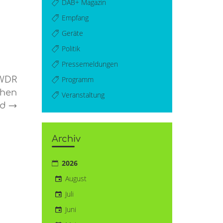
DAB+ Magazin
Empfang
Geräte
Politik
Pressemeldungen
Programm
 WDR
chen
Veranstaltung
nd
→
Archiv
2026
August
Juli
Juni