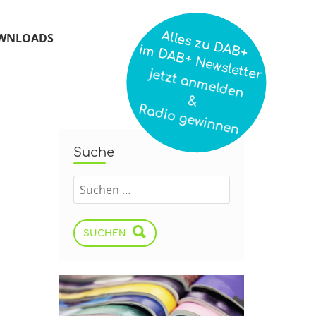
Alles zu DAB+
WNLOADS
im DAB+ Newsletter
jetzt anmelden
&
Radio gewinnen
Suche
SUCHEN