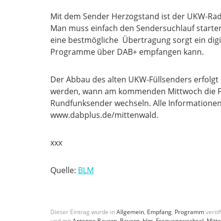
Mit dem Sender Herzogstand ist der UKW-Radi
Man muss einfach den Sendersuchlauf starten 
eine bestmögliche Übertragung sorgt ein digit
Programme über DAB+ empfangen kann.
Der Abbau des alten UKW-Füllsenders erfolgt
werden, wann am kommenden Mittwoch die Fre
Rundfunksender wechseln. Alle Informationen 
www.dabplus.de/mittenwald.
xxx
Quelle:
BLM
Dieser Eintrag wurde in
Allgemein
,
Empfang
,
Programm
veröff
und mit
Antenne Bayern
,
Bayern
,
blm
,
Frequenzwechsel
,
Mitt