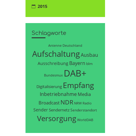
2015
Schlagworte
Antenne Deutschland
Aufschaltung
Ausbau
Bayern
Ausschreibung
blm
DAB+
Bundesmux
Empfang
Digitalisierung
Inbetriebnahme
Media
NDR
Broadcast
NRW
Radio
Sender
Sendernetz
Senderstandort
Versorgung
WorldDAB