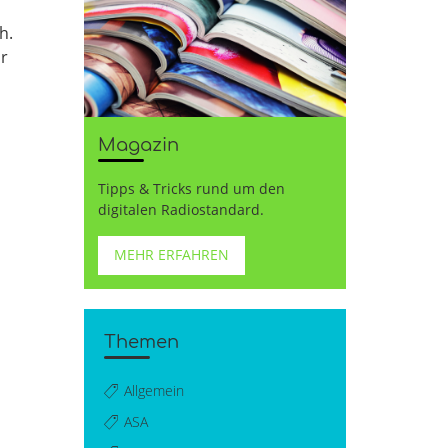
h.
̈r
Magazin
Tipps & Tricks rund um den
digitalen Radiostandard.
MEHR ERFAHREN
Themen
Allgemein
ASA