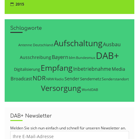
2015
Schlagworte
Aufschaltung
Ausbau
Antenne Deutschland
DAB+
Bayern
Ausschreibung
blm
Bundesmux
Empfang
Inbetriebnahme
Media
Digitalisierung
NDR
Broadcast
Sender
Sendernetz
Senderstandort
NRW
Radio
Versorgung
WorldDAB
DAB+ Newsletter
Melden Sie sich nun einfach und schnell für unseren Newsletter an.