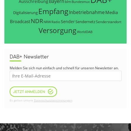
Bayern
Ausschreibung
blm
Bundesmux
Empfang
Inbetriebnahme
Media
Digitalisierung
NDR
Broadcast
Sender
Sendernetz
Senderstandort
NRW
Radio
Versorgung
WorldDAB
DAB+ Newsletter
Melden Sie sich nun einfach und schnell für unseren Newsletter an.
JETZT ANMELDEN
Es gelten unsere
Datenschutzbestimmungen
.