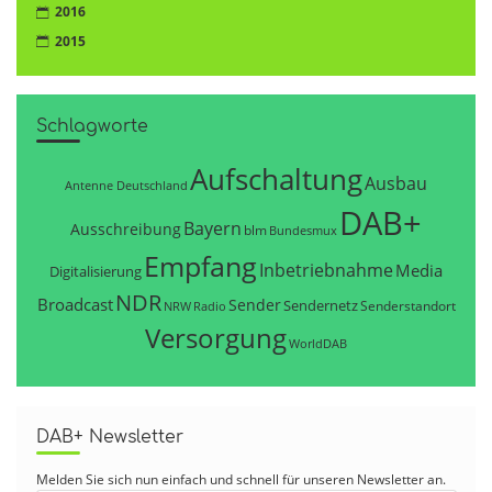
2016
2015
Schlagworte
Aufschaltung
Ausbau
Antenne Deutschland
DAB+
Bayern
Ausschreibung
blm
Bundesmux
Empfang
Inbetriebnahme
Media
Digitalisierung
NDR
Broadcast
Sender
Sendernetz
Senderstandort
NRW
Radio
Versorgung
WorldDAB
DAB+ Newsletter
Melden Sie sich nun einfach und schnell für unseren Newsletter an.