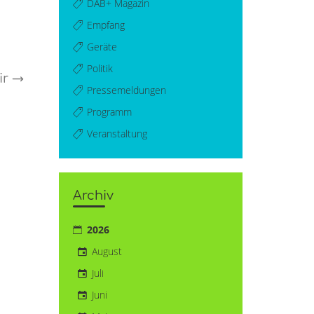
DAB+ Magazin
Empfang
Geräte
Politik
ir
→
Pressemeldungen
Programm
Veranstaltung
Archiv
2026
August
Juli
Juni