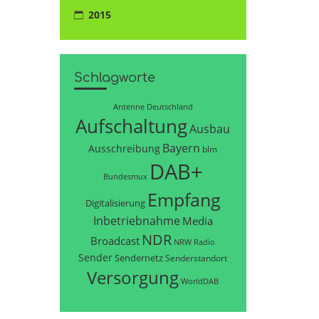
2015
Schlagworte
Antenne Deutschland
Aufschaltung
Ausbau
Bayern
Ausschreibung
blm
DAB+
Bundesmux
Empfang
Digitalisierung
Inbetriebnahme
Media
NDR
Broadcast
NRW
Radio
Sender
Sendernetz
Senderstandort
Versorgung
WorldDAB