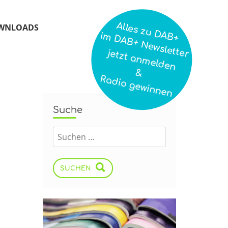
Alles zu DAB+
WNLOADS
im DAB+ Newsletter
jetzt anmelden
&
Radio gewinnen
Suche
SUCHEN