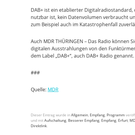
DAB+ ist ein etablierter Digitalradiostandard
nutzbar ist, kein Datenvolumen verbraucht u
zum Beispiel auch im Katastrophenfall zuverlä
Auch MDR THÜRINGEN – Das Radio können Sie
digitalen Ausstrahlungen von den Funktürmen
dem Label „DAB+“, auch DAB+ Radio genannt.
###
Quelle:
MDR
Dieser Eintrag wurde in
Allgemein
,
Empfang
,
Programm
veröff
und mit
Aufschaltung
,
Besserer Empfang
,
Empfang
,
Erfurt
,
MD
Direktlink
.