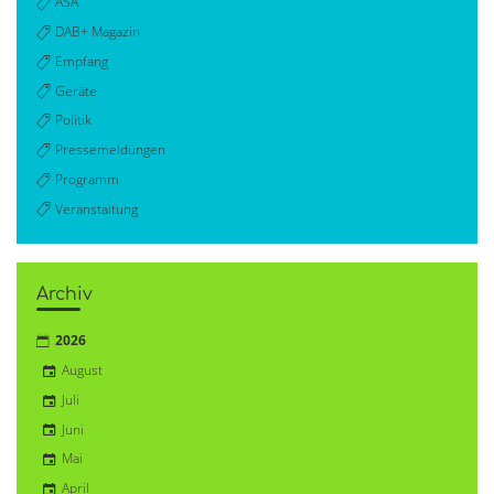
ASA
DAB+ Magazin
Empfang
Geräte
Politik
Pressemeldungen
Programm
Veranstaltung
Archiv
2026
August
Juli
Juni
Mai
April