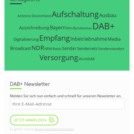
Aufschaltung
Ausbau
Antenne Deutschland
DAB+
Bayern
Ausschreibung
blm
Bundesmux
Empfang
Inbetriebnahme
Media
Digitalisierung
NDR
Broadcast
Sender
Sendernetz
Senderstandort
NRW
Radio
Versorgung
WorldDAB
DAB+ Newsletter
Melden Sie sich nun einfach und schnell für unseren Newsletter an.
JETZT ANMELDEN
Es gelten unsere
Datenschutzbestimmungen
.