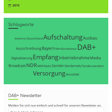
2015
Schlagworte
Aufschaltung
Ausbau
Antenne Deutschland
DAB+
Bayern
Ausschreibung
blm
Bundesmux
Empfang
Inbetriebnahme
Media
Digitalisierung
NDR
Broadcast
Sender
Sendernetz
Senderstandort
NRW
Radio
Versorgung
WorldDAB
DAB+ Newsletter
Melden Sie sich nun einfach und schnell für unseren Newsletter an.