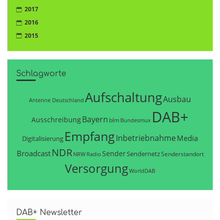
2017
2016
2015
Schlagworte
Aufschaltung
Ausbau
Antenne Deutschland
DAB+
Bayern
Ausschreibung
blm
Bundesmux
Empfang
Inbetriebnahme
Media
Digitalisierung
NDR
Broadcast
Sender
Sendernetz
Senderstandort
NRW
Radio
Versorgung
WorldDAB
DAB+ Newsletter