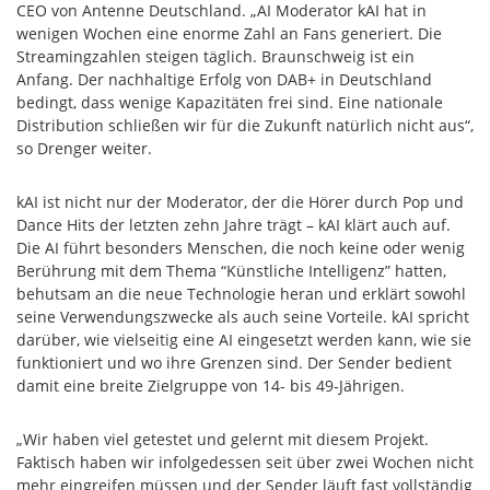
CEO von Antenne Deutschland. „AI Moderator kAI hat in
wenigen Wochen eine enorme Zahl an Fans generiert. Die
Streamingzahlen steigen täglich. Braunschweig ist ein
Anfang. Der nachhaltige Erfolg von DAB+ in Deutschland
bedingt, dass wenige Kapazitäten frei sind. Eine nationale
Distribution schließen wir für die Zukunft natürlich nicht aus“,
so Drenger weiter.
kAI ist nicht nur der Moderator, der die Hörer durch Pop und
Dance Hits der letzten zehn Jahre trägt – kAI klärt auch auf.
Die AI führt besonders Menschen, die noch keine oder wenig
Berührung mit dem Thema “Künstliche Intelligenz” hatten,
behutsam an die neue Technologie heran und erklärt sowohl
seine Verwendungszwecke als auch seine Vorteile. kAI spricht
darüber, wie vielseitig eine AI eingesetzt werden kann, wie sie
funktioniert und wo ihre Grenzen sind. Der Sender bedient
damit eine breite Zielgruppe von 14- bis 49-Jährigen.
„Wir haben viel getestet und gelernt mit diesem Projekt.
Faktisch haben wir infolgedessen seit über zwei Wochen nicht
mehr eingreifen müssen und der Sender läuft fast vollständig