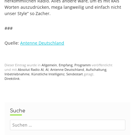
herkömmlichen Radio. Alles andere wäre, um es mit kAIs
Worten auszudrücken, mega langweilig und einfach nicht
unser Style” so Zacher.
###
Quelle:
Antenne Deutschland
Dieser Eintrag wurde in
Allgemein
,
Empfang
,
Programm
veröffentlicht
und mit
Absolut Radio AI
,
AI
,
Antenne Deutschland
,
Aufschaltung
,
Inbetriebnahme
,
Künstliche Intelligenz
,
Sendestart
getagt.
Direktlink
.
Suche