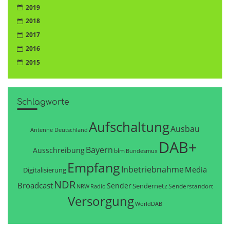
2019
2018
2017
2016
2015
Schlagworte
Aufschaltung
Ausbau
Antenne Deutschland
DAB+
Bayern
Ausschreibung
blm
Bundesmux
Empfang
Inbetriebnahme
Media
Digitalisierung
NDR
Broadcast
Sender
Sendernetz
Senderstandort
NRW
Radio
Versorgung
WorldDAB