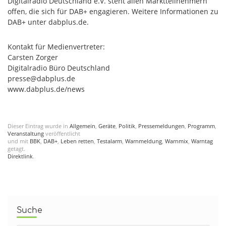
Digitalradio Deutschland e.V. steht allen Marktteilnehmern
offen, die sich für DAB+ engagieren. Weitere Informationen zu
DAB+ unter dabplus.de.
Kontakt für Medienvertreter:
Carsten Zorger
Digitalradio Büro Deutschland
presse@dabplus.de
www.dabplus.de/news
Dieser Eintrag wurde in
Allgemein
,
Geräte
,
Politik
,
Pressemeldungen
,
Programm
,
Veranstaltung
veröffentlicht
und mit
BBK
,
DAB+
,
Leben retten
,
Testalarm
,
Warnmeldung
,
Warnmix
,
Warntag
getagt.
Direktlink
.
Suche