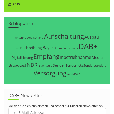
2015
Schlagworte
Aufschaltung
Ausbau
Antenne Deutschland
DAB+
Bayern
Ausschreibung
blm
Bundesmux
Empfang
Inbetriebnahme
Media
Digitalisierung
NDR
Broadcast
Sender
Sendernetz
Senderstandort
NRW
Radio
Versorgung
WorldDAB
DAB+ Newsletter
Melden Sie sich nun einfach und schnell für unseren Newsletter an.