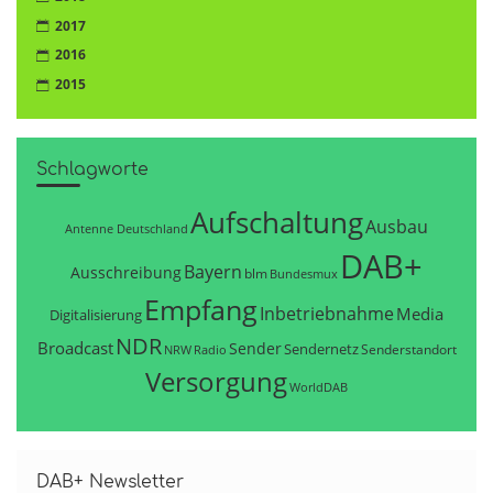
2017
2016
2015
Schlagworte
Aufschaltung
Ausbau
Antenne Deutschland
DAB+
Bayern
Ausschreibung
blm
Bundesmux
Empfang
Inbetriebnahme
Media
Digitalisierung
NDR
Broadcast
Sender
Sendernetz
Senderstandort
NRW
Radio
Versorgung
WorldDAB
DAB+ Newsletter