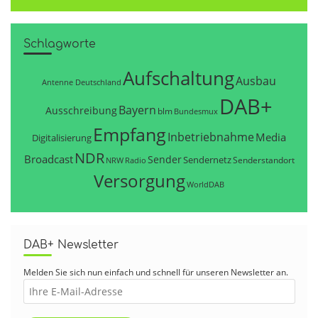
Schlagworte
Aufschaltung
Ausbau
Antenne Deutschland
DAB+
Bayern
Ausschreibung
blm
Bundesmux
Empfang
Inbetriebnahme
Media
Digitalisierung
NDR
Broadcast
Sender
Sendernetz
Senderstandort
NRW
Radio
Versorgung
WorldDAB
DAB+ Newsletter
Melden Sie sich nun einfach und schnell für unseren Newsletter an.