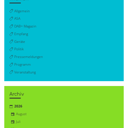
Allgemein
ASA
DAB+ Magazin
Empfang
Geräte
Politik
Pressemeldungen
Programm
Veranstaltung
Archiv
2026
August
Juli